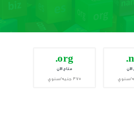
.org
.
الان
متاح الان
375 جنيه/سنوي