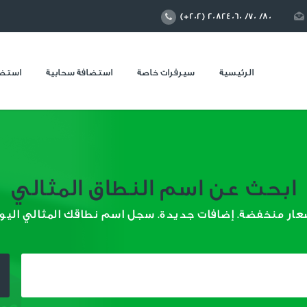
(+202) 20824060 /70 /80
الرئيسية
سيرفرات خاصة
استضافة سحابية
استضا
ابحث عن اسم النطاق المثالي
عار منخفضة. إضافات جديدة. سجل اسم نطاقك المثالي اليو