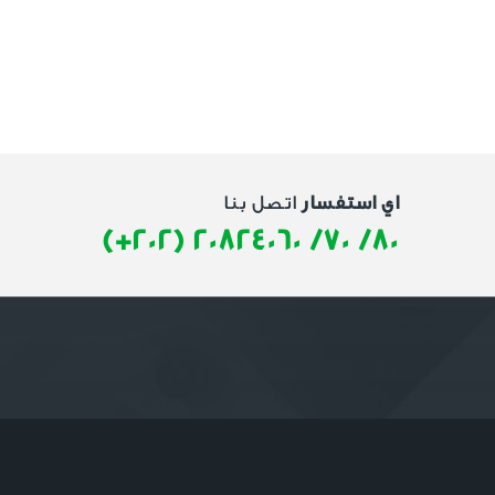
اي استفسار
اتصل بنا
(+202) 20824060 /70 /80