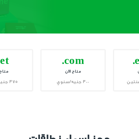
net
.com
.
متاح الان
متاح 
300 جنيه/سنوي
375 جنيه/سنوي
حجز اسماء نطاقات