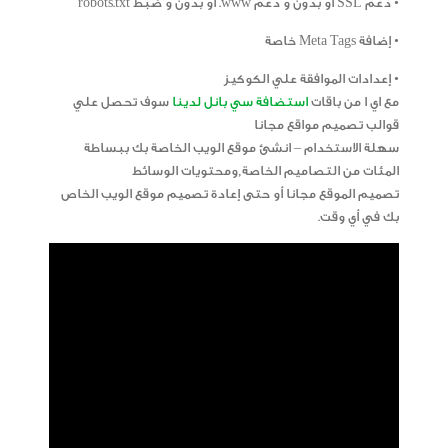
• دعم SSL أو بدون و دعم www. أو بدون و ضبط robots.txt
• إضافة Meta Tags خاصة
• إعدادات الموافقة علي الكوكيز
مع اي ا من باقات
استضافة سي بانل لدينا
سوف تحصل علي
قوالب تصميم مواقع مجانا
سهلة الاستخدام – انشئ موقع الويب الخاصة بك ببساطة
المئات من التصاميم الخاصة,ومحتويات الوسائط
تصميم الموقع مجانا أو حتى إعادة تصميم موقع الويب الخاص
بك في أي وقت.