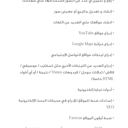
• رفع و تحميل أي عدد من الصور لاستخدامها علي صفحاتك
• إنشاء و تعديل جاليري أو معرض صور
• انشاء موقعك علي العديد من اللغات
• إدراج مواقع YouTube
• إدراج خرائط Google Maps
• إدراج لينكات مواقع التواصل الإجتماعي
• إدراج العديد من اللينكات الأخري مثل (سكايب / موسيقي /
فلاش / إعلانات جوجل / فيدوهات Vimeo / نتيجة / أو أي أكواد
HTML خاصة)
• أدوات تجارة إلكترونية
• إعدادات ضبط للموقع للإدراج في محركات البحث الإلكترونية
SEO
• ضبط أيقون الموقع Favicon