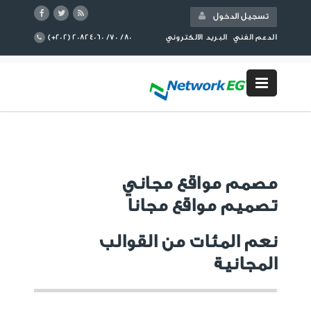
تسجيل الدخول
(+202) 20824060 /70 /80
الدعم الفني
البريد الالكتروني
مصمم مواقع مجاني
تصميم مواقع مجانا
نعم المئات من القوالب
المجانية